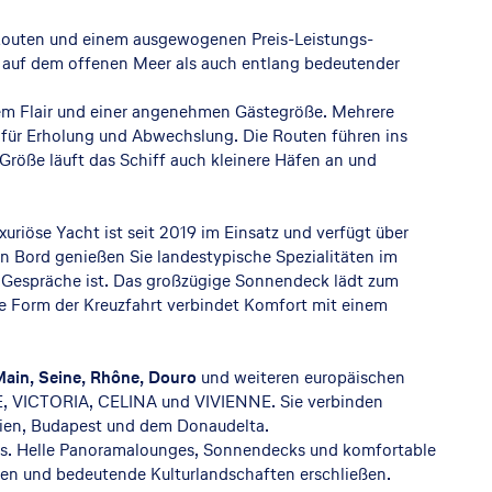
Routen und einem ausgewogenen Preis-Leistungs-
hl auf dem offenen Meer als auch entlang bedeutender
lem Flair und einer angenehmen Gästegröße. Mehrere
für Erholung und Abwechslung. Die Routen führen ins
Größe läuft das Schiff auch kleinere Häfen an und
uriöse Yacht ist seit 2019 im Einsatz und verfügt über
An Bord genießen Sie landestypische Spezialitäten im
e Gespräche ist. Das großzügige Sonnendeck lädt zum
se Form der Kreuzfahrt verbindet Komfort mit einem
Main, Seine, Rhône, Douro
und weiteren europäischen
, VICTORIA, CELINA und VIVIENNE. Sie verbinden
Wien, Budapest und dem Donaudelta.
. Helle Panoramalounges, Sonnendecks und komfortable
en und bedeutende Kulturlandschaften erschließen.