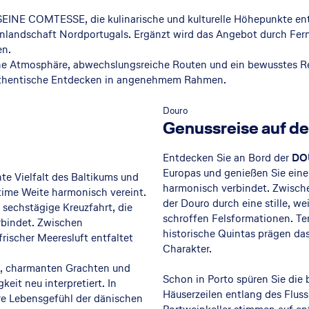
INE COMTESSE, die kulinarische und kulturelle Höhepunkte ent
enlandschaft Nordportugals. Ergänzt wird das Angebot durch Fer
en.
iche Atmosphäre, abwechslungsreiche Routen und ein bewusstes Re
 authentische Entdecken in angenehmem Rahmen.
Douro
Genussreise auf de
Entdecken Sie an Bord der
DO
Europas und genießen Sie eine
te Vielfalt des Baltikums und
harmonisch verbindet. Zwisch
time Weite harmonisch vereint.
der Douro durch eine stille, 
 sechstägige Kreuzfahrt, die
schroffen Felsformationen. Te
rbindet. Zwischen
historische Quintas prägen das
rischer Meeresluft entfaltet
Charakter.
e, charmanten Grachten und
Schon in Porto spüren Sie die
eit neu interpretiert. In
Häuserzeilen entlang des Fluss
re Lebensgefühl der dänischen