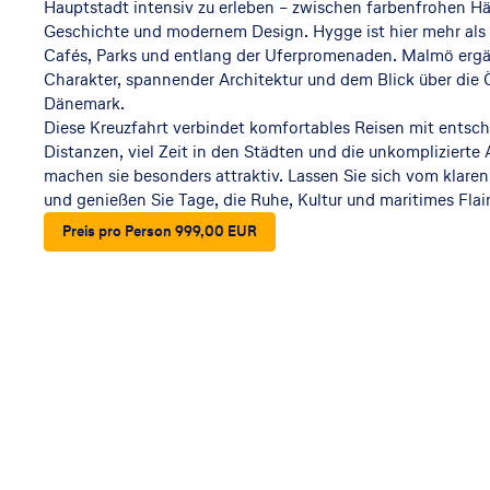
e &
Hauptstadt intensiv zu erleben – zwischen farbenfrohen H
Geschichte und modernem Design. Hygge ist hier mehr als ei
Flu
Cafés, Parks und entlang der Uferpromenaden. Malmö ergä
Charakter, spannender Architektur und dem Blick über die
ssr
Dänemark.
Diese Kreuzfahrt verbindet komfortables Reisen mit entsc
eis
Distanzen, viel Zeit in den Städten und die unkomplizierte 
machen sie besonders attraktiv. Lassen Sie sich vom klare
en
und genießen Sie Tage, die Ruhe, Kultur und maritimes Flair 
Preis pro Person 999,00 EUR