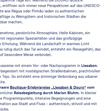
entspannte Tage ein. Während die DOURO QUEEN
t, eröffnen sich immer neue Perspektiven auf das UNESCO-
rte wie Régua oder Pinhão laden zu authentischen
flüge zu Weingütern und historischen Städten die
lebbar machen.
enehme, persönliche Atmosphäre. Helle Kabinen, ein
t mit regionalen Spezialitäten und das großzügige
 Erholung. Während die Landschaft in warmes Licht
ss ruhig durch das Tal windet, entsteht ein Reisegefühl, das
uf besondere Weise verbindet.
lussreise mit einem Vor- oder Nachprogramm in
Lissabon
.
 begeistert mit nostalgischen Straßenbahnen, prachtvollen
n Tejo. So entsteht eine stimmige Verbindung aus urbaner
ite.
unsere
Boutique-Erlebnisreise „Lissabon & Douro“
vom
önlicher
Reisebegleitung durch Marion Bluhm
. In kleiner
te Programmpunkte, intensive Begegnungen und eine
tion aus Stadt und Fluss – authentisch, stilvoll und mit
rücke.