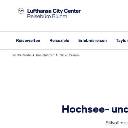
Reisewelten
Reiseziele
Erlebnisreisen
Taylo
Zur Startseite
Kreuzfahrten
Nicko Cruises
N
i
Hochsee- und
Stilvoll re