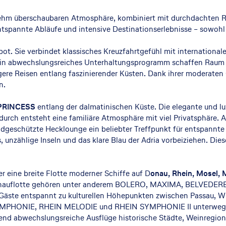
enehm überschaubaren Atmosphäre, kombiniert mit durchdachten 
 entspannte Abläufe und intensive Destinationserlebnisse – sowo
ot. Sie verbindet klassisches Kreuzfahrtgefühl mit internationa
e ein abwechslungsreiches Unterhaltungsprogramm schaffen Raum 
ere Reisen entlang faszinierender Küsten. Dank ihrer moderaten 
n.
PRINCESS
entlang der dalmatinischen Küste. Die elegante und lux
durch entsteht eine familiäre Atmosphäre mit viel Privatsphäre. 
dgeschützte Hecklounge ein beliebter Treffpunkt für entspannt
 unzählige Inseln und das klare Blau der Adria vorbeiziehen. Die
r eine breite Flotte moderner Schiffe auf D
onau, Rhein, Mosel, 
onauflotte gehören unter anderem BOLERO, MAXIMA, BELVEDERE
Gäste entspannt zu kulturellen Höhepunkten zwischen Passau, 
 SYMPHONIE, RHEIN MELODIE und RHEIN SYMPHONIE II unterwegs
d abwechslungsreiche Ausflüge historische Städte, Weinregion