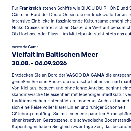
u
Für
Frankreich
stehen Schiffe wie BIJOU DU RHÔNE und SE
Gäste an Bord der Douro Queen die eindrucksvolle Terrass
is
intensive Einblicke in faszinierende Kulturräume ermöglich
Nicko Cruises richtet sich an Gäste, die Wert auf persönl
Ob Hochsee oder Fluss – im Mittelpunkt steht stets das
e
Vasco da Gama
Vielfalt im Baltischen Meer
30.08. - 04.09.2026
s
Entdecken Sie an Bord der
VASCO DA GAMA
die entspann
genießen Sie eine Route, die nordische Lebensart und mari
Von Kiel aus, bequem und ohne lange Anreise, beginnt eine
skandinavische Gelassenheit mit lebendiger Stadtkultur ve
Ho
traditionsreichen Hafenstädten, moderner Architektur und f
sich eine Reise voller klarer Linien und ruhiger Schönheit.
ch
Göteborg empfängt Sie mit einer entspannten Atmosphär
einer kreativen Gastroszene, die schwedische Bodenständigk
se
Kopenhagen haben Sie gleich zwei Tage Zeit, das besonde