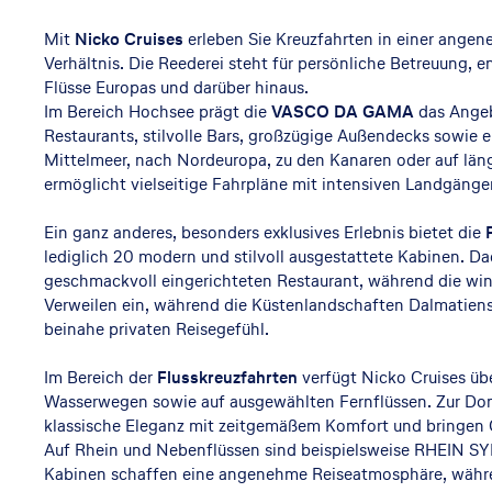
c
Mit
Nicko Cruises
erleben Sie Kreuzfahrten in einer ang
Verhältnis. Die Reederei steht für persönliche Betreuung,
Flüsse Europas und darüber hinaus.
k
Im Bereich Hochsee prägt die
VASCO DA GAMA
das Angeb
Restaurants, stilvolle Bars, großzügige Außendecks sowi
Mittelmeer, nach Nordeuropa, zu den Kanaren oder auf läng
ermöglicht vielseitige Fahrpläne mit intensiven Landgänge
o
Ein ganz anderes, besonders exklusives Erlebnis bietet die
lediglich 20 modern und stilvoll ausgestattete Kabinen. Da
C
geschmackvoll eingerichteten Restaurant, während die win
Verweilen ein, während die Küstenlandschaften Dalmatiens,
beinahe privaten Reisegefühl.
r
Im Bereich der
Flusskreuzfahrten
verfügt Nicko Cruises übe
Wasserwegen sowie auf ausgewählten Fernflüssen. Zur D
klassische Eleganz mit zeitgemäßem Komfort und bringen 
Auf Rhein und Nebenflüssen sind beispielsweise RHEIN
Kabinen schaffen eine angenehme Reiseatmosphäre, währen