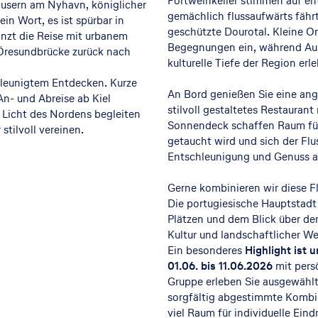
Portweinkeller stimmen auf 
äusern am Nyhavn, königlicher
gemächlich flussaufwärts fähr
n Wort, es ist spürbar in
geschützte Dourotal. Kleine O
nzt die Reise mit urbanem
Begegnungen ein, während Aus
 Öresundbrücke zurück nach
kulturelle Tiefe der Region er
hleunigtem Entdecken. Kurze
An Bord genießen Sie eine ang
An- und Abreise ab Kiel
stilvoll gestaltetes Restauran
n Licht des Nordens begleiten
Sonnendeck schaffen Raum für
stilvoll vereinen.
getaucht wird und sich der Flu
Entschleunigung und Genuss a
Gerne kombinieren wir diese F
Die portugiesische Hauptstadt
Plätzen und dem Blick über de
Kultur und landschaftlicher We
Ein besonderes
Highlight ist 
01.06. bis 11.06.2026
mit pers
Gruppe erleben Sie ausgewähl
sorgfältig abgestimmte Kombina
viel Raum für individuelle Eind