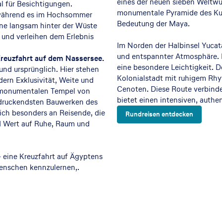
eines der neuen sieben Weltwu
l für Besichtigungen.
monumentale Pyramide des Kuk
 während es im Hochsommer
Bedeutung der Maya.
ne langsam hinter der Wüste
e und verleihen dem Erlebnis
Im Norden der Halbinsel Yuc
und entspannter Atmosphäre. M
reuzfahrt auf dem Nassersee.
eine besondere Leichtigkeit. D
 und ursprünglich. Hier stehen
Kolonialstadt mit ruhigem Rh
ern Exklusivität, Weite und
Cenoten. Diese Route verbindet
r monumentalen Tempel von
bietet einen intensiven, auth
ndruckendsten Bauwerken des
sich besonders an Reisende, die
Rundreisen entdecken
 Wert auf Ruhe, Raum und
– eine Kreuzfahrt auf Ägyptens
enschen kennzulernen,.