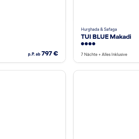
Hurghada & Safaga
TUI BLUE Makadi
4
797
€
p.P. ab
7 Nächte
+
Alles Inklusive