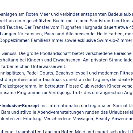
anlagen am Roten Meer und verbindet entspannten Badeurlaub m
rekt an einer geschützten Bucht mit feinem Sandstrand und krist
 und Taucher. Der Transfer vom Flughafen Hurghada dauert etwa 4
tzungen für Familien, Paare und Alleinreisende. Helle Farben, mod
oppelzimmer, Familienzimmer sowie exklusive Swim-up-Zimmer m
r Genuss. Die große Poollandschaft bietet verschiedene Bereiche
erhaltung bei Kindern und Erwachsenen. Am privaten Strand lad
 farbenreichen Unterwasserwelt.
nnisplätzen, Padel-Courts, Beachvolleyball und modernen Fitne
t die professionelle Tauchbasis direkt an der Lagune, die ideale
reizeitprogramm. Im betreuten Flosse Club werden Kinder versch
emeinsame Programme zur Verfügung. Trotz des umfangreichen Ang
l-Inclusive-Konzept
mit internationalen und regionalen Spezialitä
Bars und stilvolle Abendveranstaltungen runden das Urlaubserleb
ichkeiten zur Erholung. Verschiedene Massagen, Beauty-Anwend
 einer traumhaften Lage am Roten Meer und eignet sich ideal für