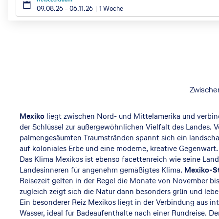
y
09.08.26
–
06.11.26
1 Woche
p
t
Zwischen
Mexiko
liegt zwischen Nord- und Mittelamerika und verbi
e
der Schlüssel zur außergewöhnlichen Vielfalt des Landes.
palmengesäumten Traumstränden spannt sich ein landschaft
auf koloniales Erbe und eine moderne, kreative Gegenwart.
Das Klima Mexikos ist ebenso facettenreich wie seine Lan
n
Landesinneren für angenehm gemäßigtes Klima.
Mexiko-St
Reisezeit gelten in der Regel die Monate von November bi
zugleich zeigt sich die Natur dann besonders grün und lebe
Ein besonderer Reiz Mexikos liegt in der Verbindung aus i
No
Wasser, ideal für Badeaufenthalte nach einer Rundreise. De