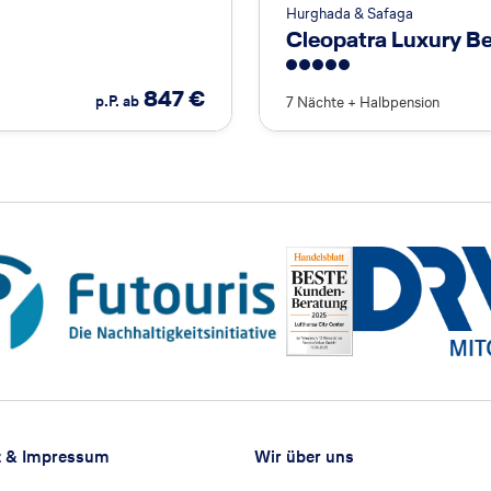
Hurghada & Safaga
Cleopatra Luxury Be
5
847
€
p.P. ab
7 Nächte
+
Halbpension
z & Impressum
Wir über uns