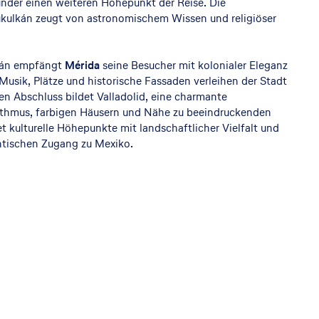
nder einen weiteren Höhepunkt der Reise. Die
ulkán zeugt von astronomischem Wissen und religiöser
atán empfängt
Mérida
seine Besucher mit kolonialer Eleganz
usik, Plätze und historische Fassaden verleihen der Stadt
en Abschluss bildet Valladolid, eine charmante
ythmus, farbigen Häusern und Nähe zu beeindruckenden
 kulturelle Höhepunkte mit landschaftlicher Vielfalt und
entischen Zugang zu Mexiko.