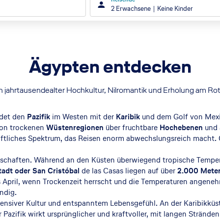
2 Erwachsene
Keine Kinder
Ägypten entdecken
 jahrtausendealter Hochkultur, Nilromantik und Erholung am R
ndet den
Pazifik
im Westen mit der
Karibik
und dem Golf von Mexik
 Von trockenen
Wüstenregionen
über fruchtbare
Hochebenen
und 
liches Spektrum, das Reisen enorm abwechslungsreich macht. Gle
dschaften. Während an den Küsten überwiegend tropische Tempera
adt oder San Cristóbal
de las Casas liegen auf über
2.000 Mete
s April, wenn Trockenzeit herrscht und die Temperaturen angen
ndig.
ntensiver Kultur und entspanntem Lebensgefühl. An der Karibikkü
r Pazifik wirkt ursprünglicher und kraftvoller, mit langen Strän