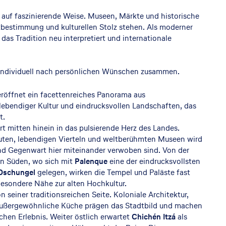
 auf faszinierende Weise. Museen, Märkte und historische
stbestimmung und kulturellen Stolz stehen. Als moderner
 das Tradition neu interpretiert und internationale
se individuell nach persönlichen Wünschen zusammen.
röffnet ein facettenreiches Panorama aus
 lebendiger Kultur und eindrucksvollen Landschaften, das
t.
rt mitten hinein in das pulsierende Herz des Landes.
uten, lebendigen Vierteln und weltberühmten Museen wird
nd Gegenwart hier miteinander verwoben sind. Von der
en Süden, wo sich mit
Palenque
eine der eindrucksvollsten
Dschungel
gelegen, wirken die Tempel und Paläste fast
besondere Nähe zur alten Hochkultur.
 seiner traditionsreichen Seite. Koloniale Architektur,
außergewöhnliche Küche prägen das Stadtbild und machen
chen Erlebnis. Weiter östlich erwartet
Chichén Itzá
als