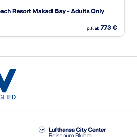
ach Resort Makadi Bay - Adults Only
773
€
p.P. ab