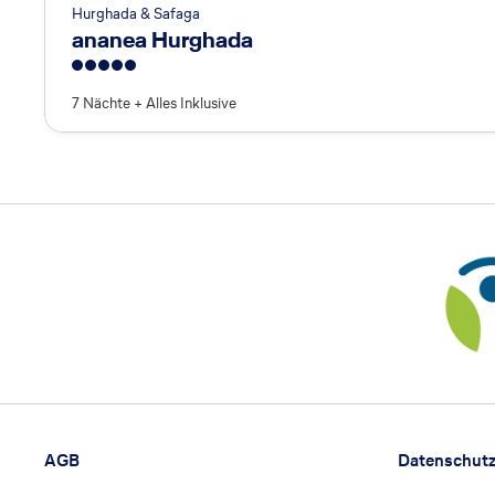
Hurghada & Safaga
ananea Hurghada
5
7 Nächte
+
Alles Inklusive
Footer
Footer navigation
AGB
Datenschut