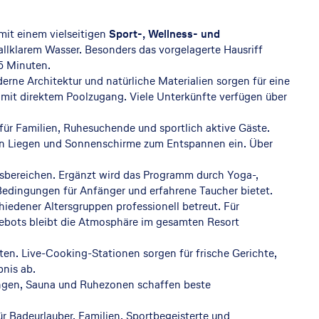
it einem vielseitigen
Sport-, Wellness- und
allklarem Wasser. Besonders das vorgelagerte Hausriff
5 Minuten.
erne Architektur und natürliche Materialien sorgen für eine
it direktem Poolzugang. Viele Unterkünfte verfügen über
 für Familien, Ruhesuchende und sportlich aktive Gäste.
en Liegen und Sonnenschirme zum Entspannen ein. Über
ssbereichen. Ergänzt wird das Programm durch Yoga-,
 Bedingungen für Anfänger und erfahrene Taucher bietet.
iedener Altersgruppen professionell betreut. Für
ebots bleibt die Atmosphäre im gesamten Resort
ten. Live-Cooking-Stationen sorgen für frische Gerichte,
nis ab.
ungen, Sauna und Ruhezonen schaffen beste
 Badeurlauber, Familien, Sportbegeisterte und