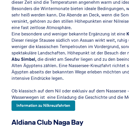
dieser Zeit sind die Temperaturen angenehm warm und idea
Besonders die Wintermonate bieten ideale Bedingungen,
sehr heiß werden kann. Die Abende an Deck, wenn die Son
versinkt, gehören zu den stillen Höhepunkten einer Nilreis
eine fast zeitlose Atmosphäre.
Eine besondere und weniger bekannte Ergänzung ist eine
K
Dieser riesige Stausee südlich von Assuan wirkt weit, ruhig
weniger die klassischen Tempelrouten im Vordergrund, sond
spektakuläre Landschaften. Höhepunkt ist der Besuch de
Abu Simbel,
die direkt am Seeufer liegen und zu den beei
Alten Ägyptens zählen. Eine Nassersee-Kreuzfahrt richtet 
Ägypten abseits der bekannten Wege erleben möchten und
intensive Eindrücke legen.
Ob klassisch auf dem Nil oder exklusiv auf dem Nassersee 
Wasserwegen ist eine Einladung die Geschichte und die M
Information zu Nilkreuzfahrten
Aldiana Club Naga Bay