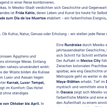
gend in einer Reise kombinieren.
rikas. In Mexiko-Stadt verdichten sich Geschichte und Gegenwart
Landes ist
Frida Kahlo
, deren Leben und Kunst bis heute für Selb
ade zum Día de los Muertos
etabliert – ein farbenfrohes Ereignis,
n
. Ob Kultur, Natur, Genuss oder Erholung – wir stellen jede Rei
Eine
Rundreise
durch Mexiko e
jahrtausendealter Geschichte,
sich Schritt für Schritt entfalte
ebnissen Ägyptens und
Der Auftakt in
Mexico City
füh
ders stimmige Weise. Entlang
Zwischen kolonialen Prachtba
nden nahezu unverändert wirkt:
spürbar, wie eng Geschichte u
e der Wüste bilden die Kulisse
Metropole geht es weiter in d
en Luxor und Assuan liegen
Maya-Stätten
erhebt. Tief im
nter
Karnak, Luxor
-
Tempel,
mystisch und vermitteln eine 
liegt im Komfort: Das Hotel
In
Oaxaca
zeigt sich Mexiko von
nd ohne ständiges
farbenfrohe Märkte und eine 
den Aufenthalt zu einem sinnli
te von Oktober bis April
. In