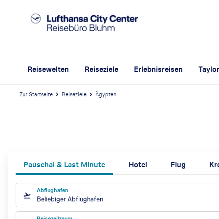
Reisewelten
Reiseziele
Erlebnisreisen
Taylo
Zur Startseite
Reiseziele
Ägypten
Ä
Pauschal & Last Minute
Hotel
Flug
Kr
g
Abflughafen
Beliebiger Abflughafen
Reisezeitraum