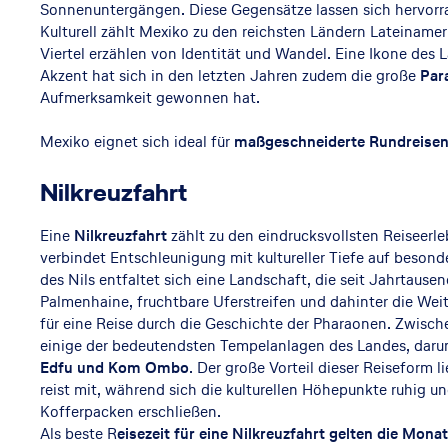
Sonnenuntergängen. Diese Gegensätze lassen sich hervorra
rd
Kulturell zählt Mexiko zu den reichsten Ländern Lateiname
Viertel erzählen von Identität und Wandel. Eine Ikone des 
afr
Akzent hat sich in den letzten Jahren zudem die große
Par
Aufmerksamkeit gewonnen hat.
ika
Mexiko eignet sich ideal für
maßgeschneiderte Rundreise
Nilkreuzfahrt
Eine
Nilkreuzfahrt
zählt zu den eindrucksvollsten Reiseerl
verbindet Entschleunigung mit kultureller Tiefe auf beson
des Nils entfaltet sich eine Landschaft, die seit Jahrtause
Palmenhaine, fruchtbare Uferstreifen und dahinter die Weit
für eine Reise durch die Geschichte der Pharaonen. Zwisch
einige der bedeutendsten Tempelanlagen des Landes, daru
Edfu und Kom Ombo
. Der große Vorteil dieser Reiseform 
reist mit, während sich die kulturellen Höhepunkte ruhig u
Kofferpacken erschließen.
Als beste R
eisezeit für eine Nilkreuzfahrt gelten die Mona