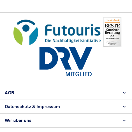
Footer
Footer navigation
AGB
Datenschutz & Impressum
AGB als Reisevermittler
AGB als Reiseveranstalter
Wir über uns
Datenschutz
Impressum