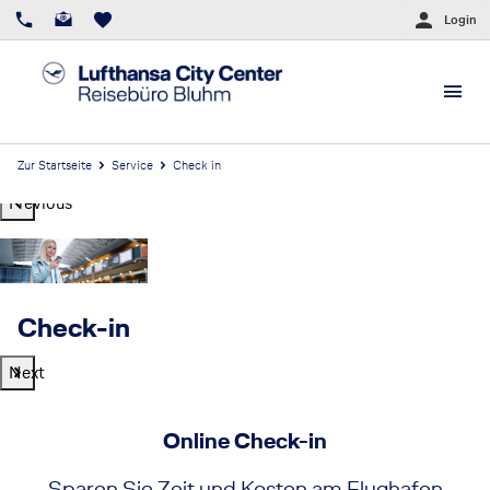
Login
Zur Startseite
Service
Check in
Previous
Check-in
Next
Online Check-in
Sparen Sie Zeit und Kosten am Flughafen