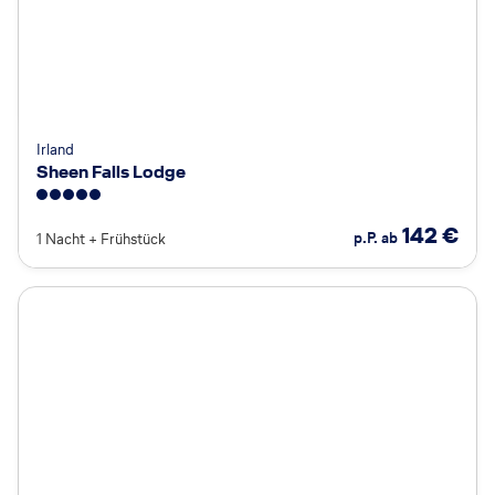
Irland
Sheen Falls Lodge
5
142
€
p.P. ab
1 Nacht
+
Frühstück