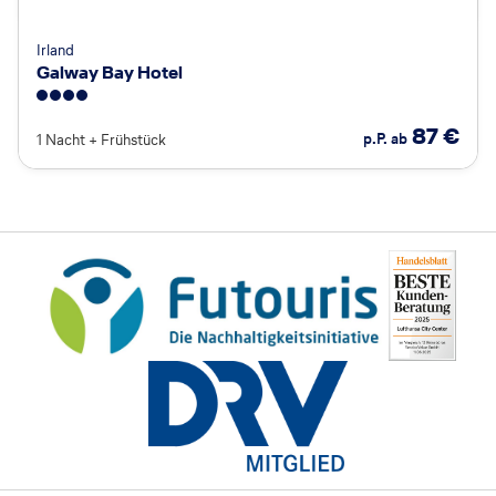
Irland
Galway Bay Hotel
4
87
€
p.P. ab
1 Nacht
+
Frühstück