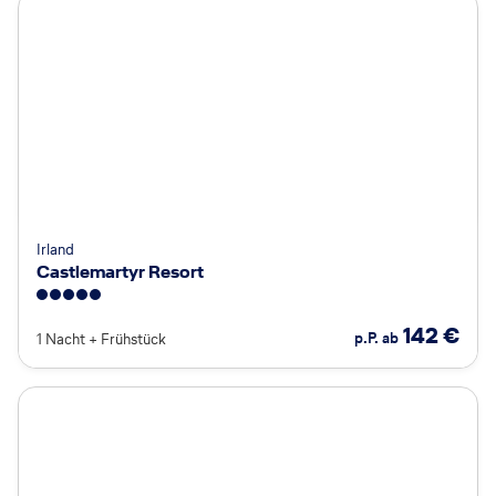
Irland
Castlemartyr Resort
5
142
€
p.P. ab
1 Nacht
+
Frühstück