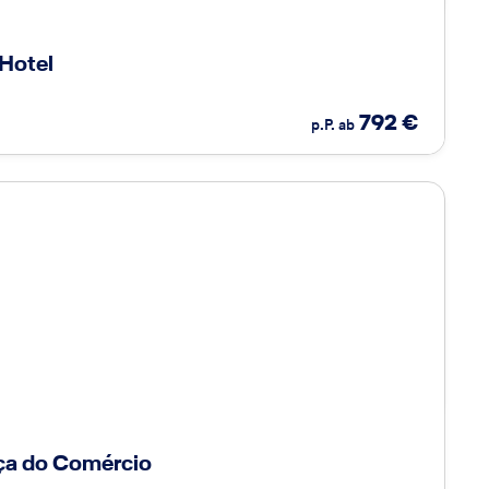
Hotel
792
€
p.P. ab
ça do Comércio