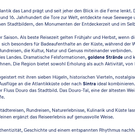
lantik das Land prägt und seit jeher den Blick in die Ferne lenk
 und 16. Jahrhundert die Tore zur Welt, entdeckte neue Seeweg
schen Stadtbildern, den Monumenten der Entdeckerzeit und im Sel
r Saison. Als beste Reisezeit gelten Frühjahr und Herbst, wenn d
sich besonders für Badeaufenthalte an der Küste, während der 
r Rundreisen, die Kultur, Natur und Genuss miteinander verbinden.
des Landes. Dramatische Felsformationen,
goldene Strände
und k
ichnen. Die Region bietet sowohl Erholung als auch Aktivität, von 
begeistert mit ihren sieben Hügeln, historischen Vierteln, nosta
 Ausflüge an die Atlantikküste oder nach
Sintra
ideal kombinieren.
Fluss Douro das Stadtbild. Das Douro-Tal, eine der ältesten Wein
fe.
tädtereisen, Rundreisen, Naturerlebnisse, Kulinarik und Küste las
einen ergänzt das Reiseerlebnis auf genussvolle Weise.
 Authentizität, Geschichte und einem entspannten Rhythmus nachha