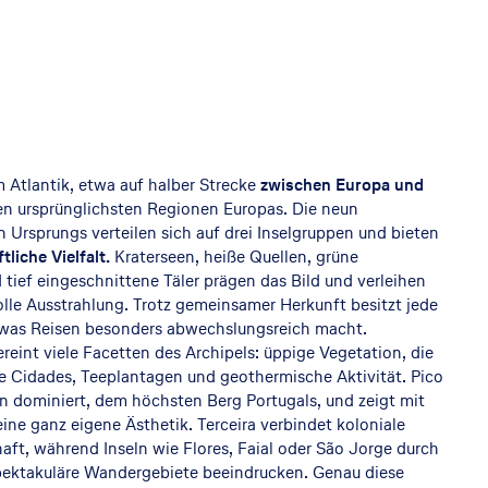
 Atlantik, etwa auf halber Strecke
zwischen Europa und
den ursprünglichsten Regionen Europas. Die neun
 Ursprungs verteilen sich auf drei Inselgruppen und bieten
tliche Vielfalt.
Kraterseen, heiße Quellen, grüne
tief eingeschnittene Täler prägen das Bild und verleihen
olle Ausstrahlung. Trotz gemeinsamer Herkunft besitzt jede
, was Reisen besonders abwechslungsreich macht.
ereint viele Facetten des Archipels: üppige Vegetation, die
 Cidades, Teeplantagen und geothermische Aktivität. Pico
 dominiert, dem höchsten Berg Portugals, und zeigt mit
ne ganz eigene Ästhetik. Terceira verbindet koloniale
aft, während Inseln wie Flores, Faial oder São Jorge durch
spektakuläre Wandergebiete beeindrucken. Genau diese