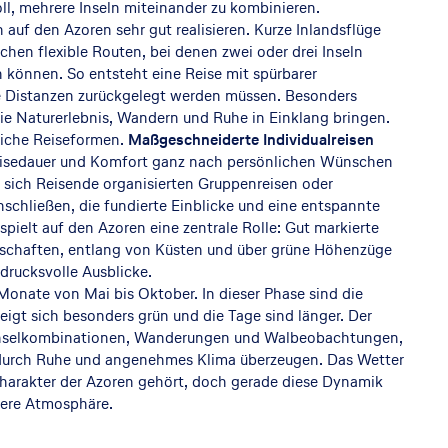
ll, mehrere Inseln miteinander zu kombinieren.
 auf den Azoren sehr gut realisieren. Kurze Inlandsflüge
hen flexible Routen, bei denen zwei oder drei Inseln
können. So entsteht eine Reise mit spürbarer
 Distanzen zurückgelegt werden müssen. Besonders
ie Naturerlebnis, Wandern und Ruhe in Einklang bringen.
liche Reiseformen.
Maßgeschneiderte Individualreisen
eisedauer und Komfort ganz nach persönlichen Wünschen
n sich Reisende organisierten Gruppenreisen oder
nschließen, die fundierte Einblicke und eine entspannte
pielt auf den Azoren eine zentrale Rolle: Gut markierte
schaften, entlang von Küsten und über grüne Höhenzüge
drucksvolle Ausblicke.
Monate von Mai bis Oktober. In dieser Phase sind die
eigt sich besonders grün und die Tage sind länger. Der
 Inselkombinationen, Wanderungen und Walbeobachtungen,
durch Ruhe und angenehmes Klima überzeugen. Das Wetter
harakter der Azoren gehört, doch gerade diese Dynamik
dere Atmosphäre.