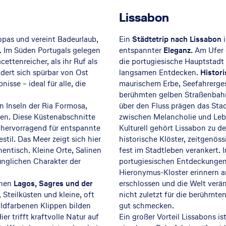
Lissabon
opas und vereint Badeurlaub,
Ein
Städtetrip nach Lissabon
i
. Im Süden Portugals gelegen
entspannter
Eleganz.
Am Ufer d
ettenreicher, als ihr Ruf als
die portugiesische Hauptstadt 
ndert sich spürbar von Ost
langsamen Entdecken.
Histori
sse – ideal für alle, die
maurischem Erbe, Seefahrerges
berühmten gelben Straßenbahne
n Inseln der Ria Formosa,
über den Fluss prägen das Sta
llen. Diese Küstenabschnitte
zwischen Melancholie und Leb
h hervorragend für entspannte
Kulturell gehört Lissabon zu
til. Das Meer zeigt sich hier
historische Klöster, zeitgenös
entisch. Kleine Orte, Salinen
fest im Stadtleben verankert. 
ünglichen Charakter der
portugiesischen Entdeckunge
Hieronymus-Kloster erinnern a
chen
Lagos, Sagres und der
erschlossen und die Welt verän
Steilküsten und kleine, oft
nicht zuletzt für die berühmte
ldfarbenen Klippen bilden
gut schmecken.
r trifft kraftvolle Natur auf
Ein großer Vorteil Lissabons i