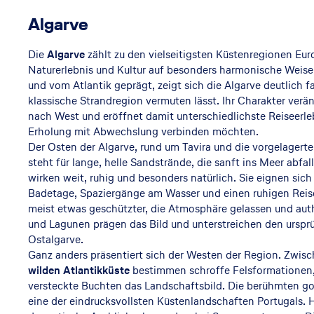
Algarve
Die
Algarve
zählt zu den vielseitigsten Küstenregionen Eur
Naturerlebnis und Kultur auf besonders harmonische Weise
und vom Atlantik geprägt, zeigt sich die Algarve deutlich fac
klassische Strandregion vermuten lässt. Ihr Charakter verä
nach West und eröffnet damit unterschiedlichste Reiseerlebni
Erholung mit Abwechslung verbinden möchten.
Der Osten der Algarve, rund um Tavira und die vorgelagerte
steht für lange, helle Sandstrände, die sanft ins Meer abfa
wirken weit, ruhig und besonders natürlich. Sie eignen sic
Badetage, Spaziergänge am Wasser und einen ruhigen Reises
meist etwas geschützter, die Atmosphäre gelassen und auth
und Lagunen prägen das Bild und unterstreichen den urspr
Ostalgarve.
Ganz anders präsentiert sich der Westen der Region. Zwis
wilden Atlantikküste
bestimmen schroffe Felsformationen, 
versteckte Buchten das Landschaftsbild. Die berühmten go
eine der eindrucksvollsten Küstenlandschaften Portugals. Hie