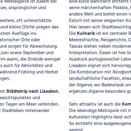
e Westalgarve ist zudem bei
eine kurze Bahnfahrt entfernt 
uer, ursprünglicher und
seine märchenhaften Paläste, 
andere Welt und bietet einen re
weitere, oft unterschätzte
Estoril mit seiner eleganten 
und kleine Dörfer prägen das
Hier lassen sich Stadtbesichti
achen Ausflüge ins
Die
Kulinarik
ist ein zentraler 
storischer Orte oder
Meeresfrüchte, Reisgerichte, 
 und sorgen für Abwechslung.
Tascas stehen neben modernen 
nd Juni sowie September und
Interpretation. Essen ist hier
hm warm, die Strände weniger
Ausdruck portugiesischer Lebe
s auch für Aktivitäten und
Lissabon eignet sich hervorrag
, während Frühling und Herbst
Die Kombination mit
Nordport
ingen.
landschaftliche Facetten, etw
der Algarve, wo Badeurlaub un
inem
Städtetrip nach Lissabon
.
ergänzen.Algarve besonders gu
Aussichtspunkten und
amen Tagen am Meer verbinden.
Sehr attraktiv ist auch die
Komb
d Stadtleben miteinander
Die lebendige Metropole mit i
kulturellen Highlights lässt 
So entsteht eine ausgewogene 
vereint.