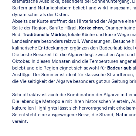
dramatische Ausblicke, besonders bei Sonnenuntergang. Di
Surfern und Naturliebhabern beliebt und wirkt insgesamt ra
dynamischer als der Osten.
Abseits der Küste eröffnet das Hinterland der Algarve eine 
Seite der Region. Sanfte Hügel,
Korkeichen
, Orangenhaine 
Bild.
Traditionelle Märkte
, lokale Küche und kurze Wege m
Landesinnere besonders reizvoll. Wanderungen, Besuche hi
kulinarische Entdeckungen ergänzen den Badeurlaub ideal
Die beste Reisezeit für die Algarve liegt zwischen April u
Oktober. In diesen Monaten sind die Temperaturen angene
belebt und die Region eignet sich sowohl für
Badeurlaub
al
Ausflüge. Der Sommer ist ideal für klassische Strandferien
die Vielseitigkeit der Algarve besonders gut zur Geltung br
Sehr attraktiv ist auch die Kombination der Algarve mit e
Die lebendige Metropole mit ihren historischen Vierteln, 
kulturellen Highlights lässt sich hervorragend mit erhols
So entsteht eine ausgewogene Reise, die Strand, Natur un
vereint.