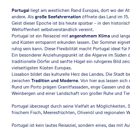
Portugal
liegt am westlichen Rand Europas, dort wo der At
andere. Als
große Seefahrernation
öffnete das Land im 15.
Geist dieser Epoche ist bis heute spürbar – in den histori
Weltoffenheit selbstverständlich vereint.
Portugal ist ein Reiseziel mit
angenehmem Klima
und lange
und Küsten entspannt erkunden lassen. Der Sommer eignet 
ruhig sein kann. Diese Flexibilität macht Portugal ideal fü
Ein besonderer Anziehungspunkt ist die Algarve im Süden 
traditionelle Dörfer und sanfte Hügel ein ruhigeres Bild ze
vielseitigsten Küsten Europas.
Lissabon bildet das kulturelle Herz des Landes. Die Stadt 
zwischen
Tradition und Moderne
. Von hier aus lassen sich
Rund um Porto prägen Granitfassaden, enge Gassen und der 
Weinbergen und einer Landschaft von großer Ruhe und Tie
Portugal überzeugt durch seine Vielfalt an Möglichkeiten. S
frischem Fisch, Meeresfrüchten, Olivenöl und regionalen W
Portugal ist kein lautes Reiseziel, sondern eines, das mit