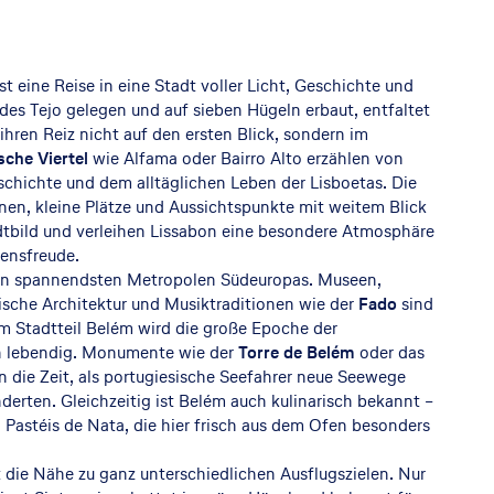
st eine Reise in eine Stadt voller Licht, Geschichte und
es Tejo gelegen und auf sieben Hügeln erbaut, entfaltet
ihren Reiz nicht auf den ersten Blick, sondern im
sche Viertel
wie Alfama oder Bairro Alto erzählen von
chichte und dem alltäglichen Leben der Lisboetas. Die
n, kleine Plätze und Aussichtspunkte mit weitem Blick
dtbild und verleihen Lissabon eine besondere Atmosphäre
ensfreude.
 den spannendsten Metropolen Südeuropas. Museen,
sische Architektur und Musiktraditionen wie der
Fado
sind
Im Stadtteil Belém wird die große Epoche der
n lebendig. Monumente wie der
Torre de Belém
oder das
n die Zeit, als portugiesische Seefahrer neue Seewege
derten. Gleichzeitig ist Belém auch kulinarisch bekannt –
n Pastéis de Nata, die hier frisch aus dem Ofen besonders
st die Nähe zu ganz unterschiedlichen Ausflugszielen. Nur