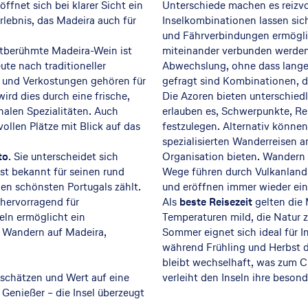
öffnet sich bei klarer Sicht ein
Unterschiede machen es reizvo
Erlebnis, das Madeira auch für
Inselkombinationen lassen sich
und Fährverbindungen ermöglic
ltberühmte Madeira-Wein ist
miteinander verbunden werden 
ute nach traditioneller
Abwechslung, ohne dass lange
r und Verkostungen gehören für
gefragt sind Kombinationen, d
ird dies durch eine frische,
Die Azoren bieten unterschied
alen Spezialitäten. Auch
erlauben es, Schwerpunkte, R
ollen Plätze mit Blick auf das
festzulegen. Alternativ könne
spezialisierten Wanderreisen a
to
. Sie unterscheidet sich
Organisation bieten. Wandern s
ist bekannt für seinen rund
Wege führen durch Vulkanland
 den schönsten Portugals zählt.
und eröffnen immer wieder ein
 hervorragend für
Als
beste Reisezeit
gelten die 
eln ermöglicht ein
Temperaturen mild, die Natur z
d Wandern auf Madeira,
Sommer eignet sich ideal für
während Frühling und Herbst 
bleibt wechselhaft, was zum C
schätzen und Wert auf eine
verleiht den Inseln ihre beson
Genießer – die Insel überzeugt