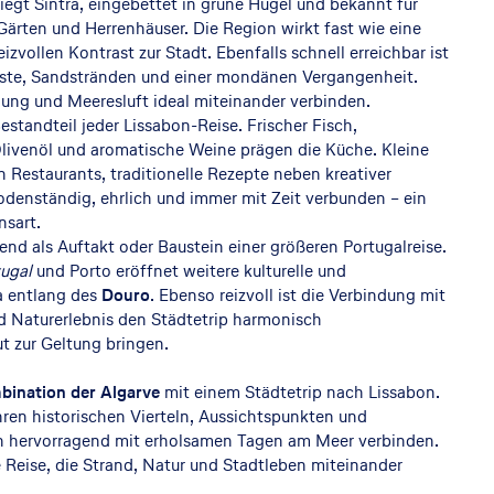
liegt Sintra, eingebettet in grüne Hügel und bekannt für
Gärten und Herrenhäuser. Die Region wirkt fast wie eine
izvollen Kontrast zur Stadt. Ebenfalls schnell erreichbar ist
Küste, Sandstränden und einer mondänen Vergangenheit.
gung und Meeresluft ideal miteinander verbinden.
Bestandteil jeder Lissabon-Reise. Frischer Fisch,
Olivenöl und aromatische Weine prägen die Küche. Kleine
Restaurants, traditionelle Rezepte neben kreativer
 bodenständig, ehrlich und immer mit Zeit verbunden – ein
nsart.
end als Auftakt oder Baustein einer größeren Portugalreise.
ugal
und Porto eröffnet weitere kulturelle und
a entlang des
Douro
. Ebenso reizvoll ist die Verbindung mit
d Naturerlebnis den Städtetrip harmonisch
t zur Geltung bringen.
ination der Algarve
mit einem Städtetrip nach Lissabon.
hren historischen Vierteln, Aussichtspunkten und
sich hervorragend mit erholsamen Tagen am Meer verbinden.
Reise, die Strand, Natur und Stadtleben miteinander