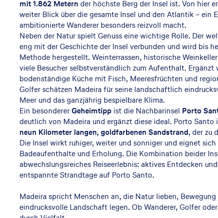
mit 1.862 Metern
der höchste Berg der Insel ist. Von hier er
weiter Blick über die gesamte Insel und den Atlantik – ein 
ambitionierte Wanderer besonders reizvoll macht.
Neben der Natur spielt Genuss eine wichtige Rolle. Der we
eng mit der Geschichte der Insel verbunden und wird bis he
Methode hergestellt. Weinterrassen, historische Weinkelle
viele Besucher selbstverständlich zum Aufenthalt. Ergänzt w
bodenständige Küche mit Fisch, Meeresfrüchten und region
Golfer schätzen Madeira für seine landschaftlich eindrucksv
Meer und das ganzjährig bespielbare Klima.
Ein besonderer
Geheimtipp
ist die Nachbarinsel
Porto San
deutlich von Madeira und ergänzt diese ideal. Porto Santo 
neun Kilometer langen, goldfarbenen Sandstrand
, der zu
Die Insel wirkt ruhiger, weiter und sonniger und eignet sich
Badeaufenthalte und Erholung. Die Kombination beider Ins
abwechslungsreiches Reiseerlebnis: aktives Entdecken un
entspannte Strandtage auf Porto Santo.
Madeira spricht Menschen an, die Natur lieben, Bewegung 
eindrucksvolle Landschaft legen. Ob Wanderer, Golfer oder 
durch Vielfalt.