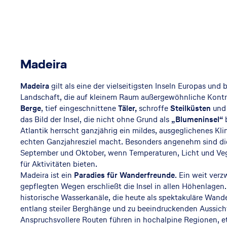
Madeira
Madeira
gilt als eine der vielseitigsten Inseln Europas und 
Landschaft, die auf kleinem Raum außergewöhnliche Kontr
Berge
, tief eingeschnittene
Täler,
schroffe
Steilküsten
und 
das Bild der Insel, die nicht ohne Grund als
„Blumeninsel“
Atlantik herrscht ganzjährig ein mildes, ausgeglichenes Kl
echten Ganzjahresziel macht. Besonders angenehm sind die
September und Oktober, wenn Temperaturen, Licht und Ve
für Aktivitäten bieten.
Madeira ist ein
Paradies für Wanderfreunde
. Ein weit ver
gepflegten Wegen erschließt die Insel in allen Höhenlagen
historische Wasserkanäle, die heute als spektakuläre Wan
entlang steiler Berghänge und zu beeindruckenden Aussich
Anspruchsvollere Routen führen in hochalpine Regionen, 