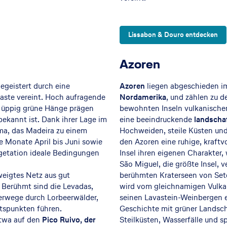
Lissabon & Douro entdecken
Azoren
begeistert durch eine
Azoren
liegen abgeschieden im
aste vereint. Hoch aufragende
Nordamerika
, und zählen zu 
üppig grüne Hänge prägen
bewohnten Inseln vulkanischen
bekannt ist. Dank ihrer Lage im
eine beeindruckende
landschaf
ima, das Madeira zu einem
Hochweiden, steile Küsten und 
 Monate April bis Juni sowie
den Azoren eine ruhige, kraftv
getation ideale Bedingungen
Insel ihren eigenen Charakter
São Miguel, die größte Insel, v
zweigtes Netz aus gut
berühmten Kraterseen von Sete
. Berühmt sind die Levadas,
wird vom gleichnamigen Vulkan
derwege durch Lorbeerwälder,
seinen Lavastein-Weinbergen ei
tspunkten führen.
Geschichte mit grüner Landsch
etwa auf den
Pico Ruivo, der
Steilküsten, Wasserfälle und 