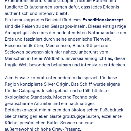
Expeditionsleitern. Kleine Gruppen, flexible Routen und
fundierte Erläuterungen sorgen dafür, dass jedes Erlebnis
authentisch und intensiv bleibt.
Ein herausragendes Beispiel für dieses
Expeditionskonzept
sind die Reisen zu den Galapagos-Inseln. Dieses einzigartige
Archipel gilt als eines der bedeutendsten Naturparadiese der
Erde und fasziniert durch seine endemische Tierwelt.
Riesenschildkröten, Meerechsen, Blaufußtölpel und
Seelöwen bewegen sich hier nahezu unberührt vom
Menschen in freier Wildbahn. Silversea ermöglicht es, diese
fragile Welt besonders behutsam und intensiv zu entdecken.
Zum Einsatz kommt unter anderem die speziell für diese
Region konzipierte Silver Origin. Das Schiff wurde eigens
für die Galapagos-Inseln gebaut und erfüllt höchste
ökologische Standards. Moderne Technologie,
geräuscharme Antriebe und ein nachhaltiges
Betriebskonzept minimieren den ökologischen Fußabdruck.
Gleichzeitig genießen Gäste großzügige Suiten, exzellente
Küche, persönlichen Butler-Service und eine
außergewöhnlich hohe Crew-Präsenz.