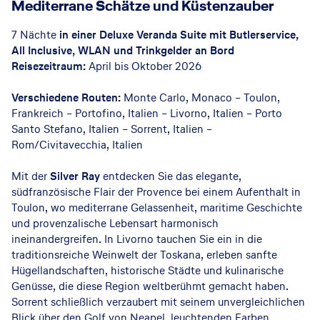
Mediterrane Schätze und Küstenzauber
7 Nächte
in einer Deluxe Veranda Suite mit Butlerservice,
All Inclusive, WLAN und Trinkgelder an Bord
Reisezeitraum:
April bis Oktober 2026
Verschiedene Routen:
Monte Carlo, Monaco – Toulon,
Frankreich – Portofino, Italien – Livorno, Italien – Porto
Santo Stefano, Italien – Sorrent, Italien –
Rom/Civitavecchia, Italien
Mit der
Silver Ray
entdecken Sie das elegante,
südfranzösische Flair der Provence bei einem Aufenthalt in
Toulon
, wo mediterrane Gelassenheit, maritime Geschichte
und provenzalische Lebensart harmonisch
ineinandergreifen. In
Livorno
tauchen Sie ein in die
traditionsreiche Weinwelt der Toskana, erleben sanfte
Hügellandschaften, historische Städte und kulinarische
Genüsse, die diese Region weltberühmt gemacht haben.
Sorrent
schließlich verzaubert mit seinem unvergleichlichen
Blick über den Golf von Neapel, leuchtenden Farben,