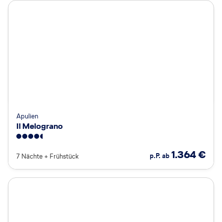
Apulien
Il Melograno
4.5
1.364
€
p.P. ab
7 Nächte
+
Frühstück