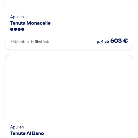
Apulien
Tenuta Monacelle
4
603
€
p.P. ab
7 Nächte
+
Frühstück
Apulien
Tenute Al Bano