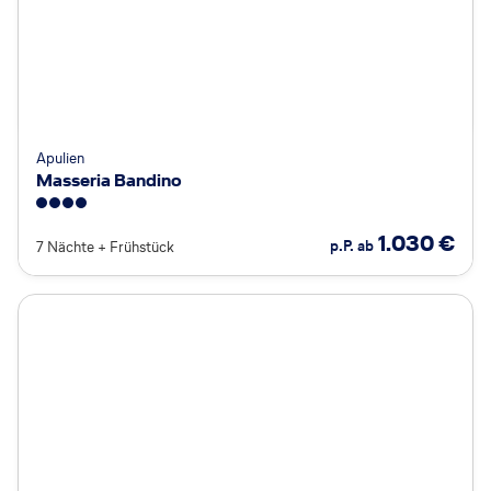
Apulien
Masseria Bandino
4
1.030
€
p.P. ab
7 Nächte
+
Frühstück